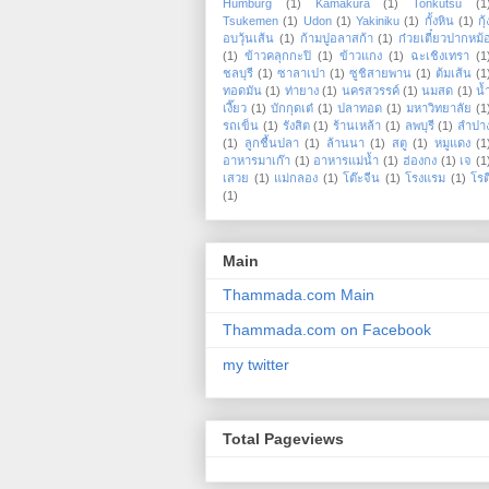
Humburg
(1)
Kamakura
(1)
Tonkutsu
(1
Tsukemen
(1)
Udon
(1)
Yakiniku
(1)
กั้งหิน
(1)
กุ้
อบวุ้นเส้น
(1)
ก้ามปูอลาสก้า
(1)
ก๋วยเตี๋ยวปากหม้
(1)
ข้าวคลุกกะปิ
(1)
ข้าวแกง
(1)
ฉะเชิงเทรา
(1
ชลบุรี
(1)
ซาลาเปา
(1)
ซูชิสายพาน
(1)
ต้มเส้น
(1
ทอดมัน
(1)
ท่ายาง
(1)
นครสวรรค์
(1)
นมสด
(1)
น้
เงี๊ยว
(1)
บักกุดเต๋
(1)
ปลาทอด
(1)
มหาวิทยาลัย
(1
รถเข็น
(1)
รังสิต
(1)
ร้านเหล้า
(1)
ลพบุรี
(1)
ลำปา
(1)
ลูกชื้นปลา
(1)
ล้านนา
(1)
สตู
(1)
หมูแดง
(1
อาหารมาเก๊า
(1)
อาหารแม่น้ำ
(1)
ฮ่องกง
(1)
เจ
(1
เสวย
(1)
แม่กลอง
(1)
โต๊ะจีน
(1)
โรงแรม
(1)
โรต
(1)
Main
Thammada.com Main
Thammada.com on Facebook
my twitter
Total Pageviews