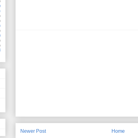
)
ง
อ
)
)
ำ
)
ง
)
)
ี
Newer Post
Home