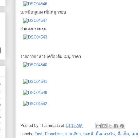
บะหมีหมูแดง เพิ่มหมูกรอบ
ยำแมงกระพรุน
รายการอาหาร เครื่องดื่ม เมนู ราคา
น
ง
)
น
ร
น
)
Posted by
Thammada
at
10:15 AM
ย
)
Labels:
Fast
,
Franchise
,
จานเดียว
,
บะหมี่
,
มื้อกลางวัน
,
มื้อเย็น
,
เมน
)