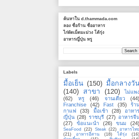
ค้นหาใน d.thammada.com
ลอง ชื่อร้าน ชื่ออาหาร
ไก่ผัดเม็ดมะม่วง โต้รุ่ง
อาหารญี่ปุ่น หรู
Labels
มื้อเย็น
(150)
มื้อกลางวั
(140)
สาขา
(120)
ไม่แพ
(62)
หรู
(46)
จานเดียว
(44
Franchise
(42)
Fast
(35)
ร้า
กาแฟ
(33)
มื้อเช้า
(28)
อาหา
ญี่ปุ่น
(28)
ราชบุรี
(27)
อาหารจี
(27)
ข้อแนะนำ
(26)
ขนม
(24
SeaFood
(22)
Steak
(22)
อาหารไท
(21)
อาหารอีสาน
(18)
โต้รุ่ง
(16
ก๋วยเตี๋ยว
(15)
Buffet
(14