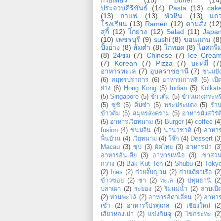
ประจวบคีรีขันธ์
(14)
Pasta
(13)
cak
(13)
กาแฟ
(13)
หัวหิน
(13)
แถ
โรงเรียน
(13)
Ramen
(12)
ตามสั่ง
(12
สุกี้
(12)
ไก่ย่าง
(12)
Salad
(11)
Japa
(10)
เพชรบุรี
(9)
sushi
(8)
ขอนแก่น
(8
ปิ้งย่าง
(8)
ส้มตำ
(8)
ไก่ทอด
(8)
ไอศกรี
(8)
24ชม
(7)
Chinese
(7)
Ice Crea
(7)
Korean
(7)
Pizza
(7)
บะหมี่
(7
อาหารทะเล
(7)
อุบลราชธานี
(7)
ขนมปั
(6)
สมุทรปราการ
(6)
อาหารเกาหลี
(6)
เป็
ย่าง
(6)
Hong Kong
(5)
Indian
(5)
Kolkat
(5)
Singapore
(5)
ข้าวต้ม
(5)
ข้าวแกงกระหรี
(5)
ซูชิ
(5)
ติ่มซำ
(5)
พระประแดง
(5)
ร้า
ข้าวต้ม
(5)
สมุทรสงคราม
(5)
อาหารมังสวิรัต
(5)
อาหารเวียทนาม
(5)
Burger
(4)
coffee
(4
fusion
(4)
ขนมจีน
(4)
นานาชาติ
(4)
อาหา
พื้นบ้าน
(4)
เวียทนาม
(4)
โจ๊ก
(4)
Dessert
(3
Macau
(3)
ซุป
(3)
ผัดไทย
(3)
อาหารป่า
(3
อาหารอินเดีย
(3)
อาหารเหนือ
(3)
เขาสว
กวาง
(3)
Bak Kut Teh
(2)
Shubu
(2)
Toky
(2)
fries
(2)
ก๋วยจั๊บญวน
(2)
ก๋วยเตี๋ยวเรือ
(2
ข้าวซอย
(2)
ชา
(2)
ทะเล
(2)
ปทุมธานี
(2
ปลาเผา
(2)
ระยอง
(2)
ริมแม่น้ำ
(2)
ลาบเป็
(2)
ห่านพะโล้
(2)
อาหารอิตาเลี่ยน
(2)
อาหา
เช้า
(2)
อาหารโปรตุเกส
(2)
เชียงใหม่
(2
เสี่ยวหลงเปา
(2)
แข่งกินจุ
(2)
ไข่กระทะ
(2