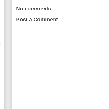
e
No comments:
ว
)
n
Post a Comment
)
ม
m
)
ง
ด
a
่
น
ิ
)
ร
)
)
น
o
)
)
ด
ร
)
)