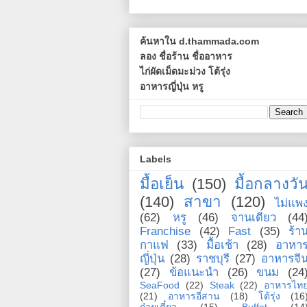
ค้นหาใน d.thammada.com
ลอง ชื่อร้าน ชื่ออาหาร
ไก่ผัดเม็ดมะม่วง โต้รุ่ง
อาหารญี่ปุ่น หรู
Labels
มื้อเย็น
(150)
มื้อกลางวั
(140)
สาขา
(120)
ไม่แพ
(62)
หรู
(46)
จานเดียว
(44
Franchise
(42)
Fast
(35)
ร้า
กาแฟ
(33)
มื้อเช้า
(28)
อาหา
ญี่ปุ่น
(28)
ราชบุรี
(27)
อาหารจี
(27)
ข้อแนะนำ
(26)
ขนม
(24
SeaFood
(22)
Steak
(22)
อาหารไท
(21)
อาหารอีสาน
(18)
โต้รุ่ง
(16
ก๋วยเตี๋ยว
(15)
Buffet
(14