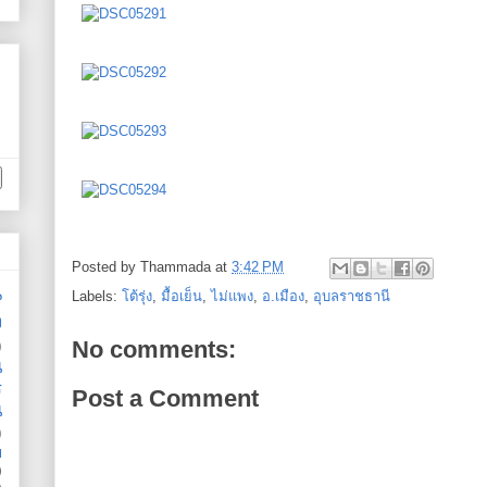
Posted by
Thammada
at
3:42 PM
น
Labels:
โต้รุ่ง
,
มื้อเย็น
,
ไม่แพง
,
อ.เมือง
,
อุบลราชธานี
ง
)
No comments:
น
ร
Post a Comment
น
)
ย
)
)