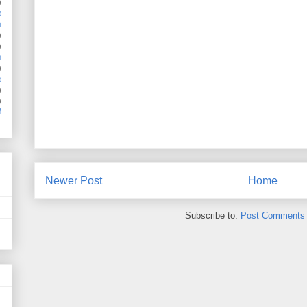
)
ง
อ
)
)
ำ
)
ง
)
)
ี
Newer Post
Home
Subscribe to:
Post Comments 