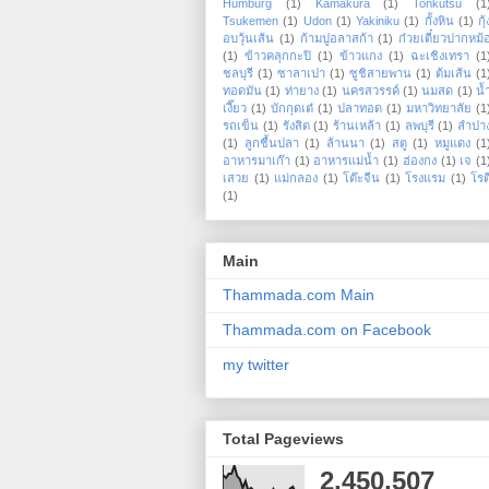
Humburg
(1)
Kamakura
(1)
Tonkutsu
(1
Tsukemen
(1)
Udon
(1)
Yakiniku
(1)
กั้งหิน
(1)
กุ้
อบวุ้นเส้น
(1)
ก้ามปูอลาสก้า
(1)
ก๋วยเตี๋ยวปากหม้
(1)
ข้าวคลุกกะปิ
(1)
ข้าวแกง
(1)
ฉะเชิงเทรา
(1
ชลบุรี
(1)
ซาลาเปา
(1)
ซูชิสายพาน
(1)
ต้มเส้น
(1
ทอดมัน
(1)
ท่ายาง
(1)
นครสวรรค์
(1)
นมสด
(1)
น้
เงี๊ยว
(1)
บักกุดเต๋
(1)
ปลาทอด
(1)
มหาวิทยาลัย
(1
รถเข็น
(1)
รังสิต
(1)
ร้านเหล้า
(1)
ลพบุรี
(1)
ลำปา
(1)
ลูกชื้นปลา
(1)
ล้านนา
(1)
สตู
(1)
หมูแดง
(1
อาหารมาเก๊า
(1)
อาหารแม่น้ำ
(1)
ฮ่องกง
(1)
เจ
(1
เสวย
(1)
แม่กลอง
(1)
โต๊ะจีน
(1)
โรงแรม
(1)
โรต
(1)
Main
Thammada.com Main
Thammada.com on Facebook
my twitter
Total Pageviews
2,450,507