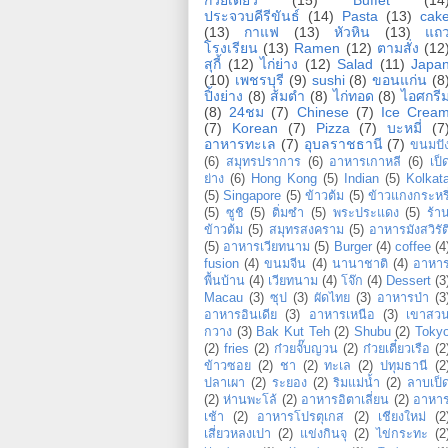
ประจวบคีรีขันธ์
(14)
Pasta
(13)
cak
(13)
กาแฟ
(13)
หัวหิน
(13)
แถ
โรงเรียน
(13)
Ramen
(12)
ตามสั่ง
(12
สุกี้
(12)
ไก่ย่าง
(12)
Salad
(11)
Japa
(10)
เพชรบุรี
(9)
sushi
(8)
ขอนแก่น
(8
ปิ้งย่าง
(8)
ส้มตำ
(8)
ไก่ทอด
(8)
ไอศกรี
(8)
24ชม
(7)
Chinese
(7)
Ice Crea
(7)
Korean
(7)
Pizza
(7)
บะหมี่
(7
อาหารทะเล
(7)
อุบลราชธานี
(7)
ขนมปั
(6)
สมุทรปราการ
(6)
อาหารเกาหลี
(6)
เป็
ย่าง
(6)
Hong Kong
(5)
Indian
(5)
Kolkat
(5)
Singapore
(5)
ข้าวต้ม
(5)
ข้าวแกงกระหรี
(5)
ซูชิ
(5)
ติ่มซำ
(5)
พระประแดง
(5)
ร้า
ข้าวต้ม
(5)
สมุทรสงคราม
(5)
อาหารมังสวิรัต
(5)
อาหารเวียทนาม
(5)
Burger
(4)
coffee
(4
fusion
(4)
ขนมจีน
(4)
นานาชาติ
(4)
อาหา
พื้นบ้าน
(4)
เวียทนาม
(4)
โจ๊ก
(4)
Dessert
(3
Macau
(3)
ซุป
(3)
ผัดไทย
(3)
อาหารป่า
(3
อาหารอินเดีย
(3)
อาหารเหนือ
(3)
เขาสว
กวาง
(3)
Bak Kut Teh
(2)
Shubu
(2)
Toky
(2)
fries
(2)
ก๋วยจั๊บญวน
(2)
ก๋วยเตี๋ยวเรือ
(2
ข้าวซอย
(2)
ชา
(2)
ทะเล
(2)
ปทุมธานี
(2
ปลาเผา
(2)
ระยอง
(2)
ริมแม่น้ำ
(2)
ลาบเป็
(2)
ห่านพะโล้
(2)
อาหารอิตาเลี่ยน
(2)
อาหา
เช้า
(2)
อาหารโปรตุเกส
(2)
เชียงใหม่
(2
เสี่ยวหลงเปา
(2)
แข่งกินจุ
(2)
ไข่กระทะ
(2