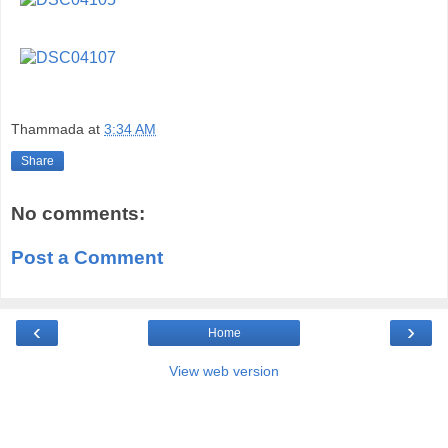
Thammada
at
3:34 AM
Share
No comments:
Post a Comment
‹
›
Home
View web version