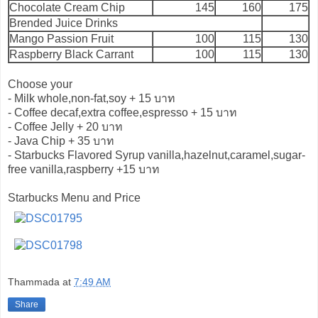
Chocolate Cream Chip
145
160
175
Brended Juice Drinks
Mango Passion Fruit
100
115
130
Raspberry Black Carrant
100
115
130
Choose your
- Milk whole,non-fat,soy + 15 บาท
- Coffee decaf,extra coffee,espresso + 15 บาท
- Coffee Jelly + 20 บาท
- Java Chip + 35 บาท
- Starbucks Flavored Syrup vanilla,hazelnut,caramel,sugar-
free vanilla,raspberry +15 บาท
Starbucks Menu and Price
Thammada
at
7:49 AM
Share