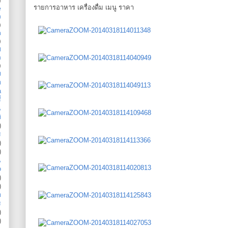
รายการอาหาร เครื่องดื่ม เมนู ราคา
e
ว
)
n
)
ม
m
)
ง
ด
a
่
น
ิ
)
ร
)
)
น
o
)
)
ด
ร
)
)