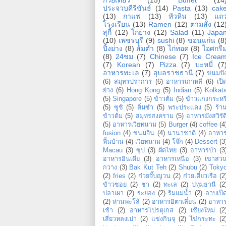
ประจวบคีรีขันธ์
(14)
Pasta
(13)
cak
(13)
กาแฟ
(13)
หัวหิน
(13)
แถ
โรงเรียน
(13)
Ramen
(12)
ตามสั่ง
(12
สุกี้
(12)
ไก่ย่าง
(12)
Salad
(11)
Japa
(10)
เพชรบุรี
(9)
sushi
(8)
ขอนแก่น
(8
ปิ้งย่าง
(8)
ส้มตำ
(8)
ไก่ทอด
(8)
ไอศกรี
(8)
24ชม
(7)
Chinese
(7)
Ice Crea
(7)
Korean
(7)
Pizza
(7)
บะหมี่
(7
อาหารทะเล
(7)
อุบลราชธานี
(7)
ขนมปั
(6)
สมุทรปราการ
(6)
อาหารเกาหลี
(6)
เป็
ย่าง
(6)
Hong Kong
(5)
Indian
(5)
Kolkat
(5)
Singapore
(5)
ข้าวต้ม
(5)
ข้าวแกงกระหรี
(5)
ซูชิ
(5)
ติ่มซำ
(5)
พระประแดง
(5)
ร้า
ข้าวต้ม
(5)
สมุทรสงคราม
(5)
อาหารมังสวิรัต
(5)
อาหารเวียทนาม
(5)
Burger
(4)
coffee
(4
fusion
(4)
ขนมจีน
(4)
นานาชาติ
(4)
อาหา
พื้นบ้าน
(4)
เวียทนาม
(4)
โจ๊ก
(4)
Dessert
(3
Macau
(3)
ซุป
(3)
ผัดไทย
(3)
อาหารป่า
(3
อาหารอินเดีย
(3)
อาหารเหนือ
(3)
เขาสว
กวาง
(3)
Bak Kut Teh
(2)
Shubu
(2)
Toky
(2)
fries
(2)
ก๋วยจั๊บญวน
(2)
ก๋วยเตี๋ยวเรือ
(2
ข้าวซอย
(2)
ชา
(2)
ทะเล
(2)
ปทุมธานี
(2
ปลาเผา
(2)
ระยอง
(2)
ริมแม่น้ำ
(2)
ลาบเป็
(2)
ห่านพะโล้
(2)
อาหารอิตาเลี่ยน
(2)
อาหา
เช้า
(2)
อาหารโปรตุเกส
(2)
เชียงใหม่
(2
เสี่ยวหลงเปา
(2)
แข่งกินจุ
(2)
ไข่กระทะ
(2