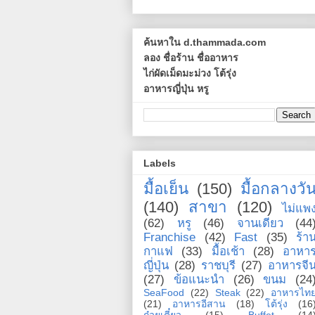
ค้นหาใน d.thammada.com
ลอง ชื่อร้าน ชื่ออาหาร
ไก่ผัดเม็ดมะม่วง โต้รุ่ง
อาหารญี่ปุ่น หรู
Labels
มื้อเย็น
(150)
มื้อกลางวั
(140)
สาขา
(120)
ไม่แพ
(62)
หรู
(46)
จานเดียว
(44
Franchise
(42)
Fast
(35)
ร้า
กาแฟ
(33)
มื้อเช้า
(28)
อาหา
ญี่ปุ่น
(28)
ราชบุรี
(27)
อาหารจี
(27)
ข้อแนะนำ
(26)
ขนม
(24
SeaFood
(22)
Steak
(22)
อาหารไท
(21)
อาหารอีสาน
(18)
โต้รุ่ง
(16
ก๋วยเตี๋ยว
(15)
Buffet
(14