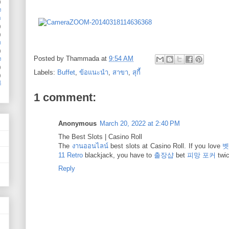
)
ง
อ
)
)
ำ
)
Posted by
Thammada
at
9:54 AM
ง
)
Labels:
Buffet
,
ข้อแนะนำ
,
สาขา
,
สุกี้
)
ี
1 comment:
Anonymous
March 20, 2022 at 2:40 PM
The Best Slots | Casino Roll
The
งานออนไลน์
best slots at Casino Roll. If you love
벳
11 Retro
blackjack, you have to
출장샵
bet
피망 포커
twic
Reply