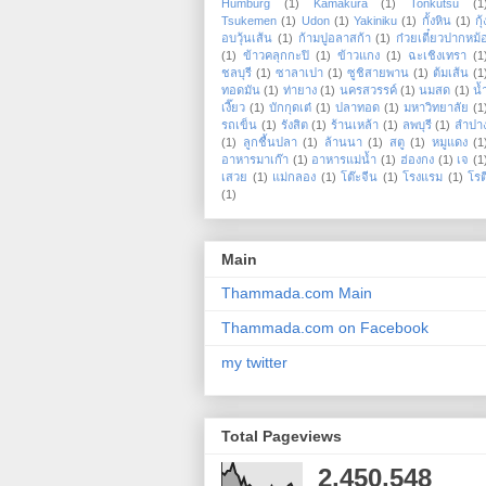
Humburg
(1)
Kamakura
(1)
Tonkutsu
(1
Tsukemen
(1)
Udon
(1)
Yakiniku
(1)
กั้งหิน
(1)
กุ้
อบวุ้นเส้น
(1)
ก้ามปูอลาสก้า
(1)
ก๋วยเตี๋ยวปากหม้
(1)
ข้าวคลุกกะปิ
(1)
ข้าวแกง
(1)
ฉะเชิงเทรา
(1
ชลบุรี
(1)
ซาลาเปา
(1)
ซูชิสายพาน
(1)
ต้มเส้น
(1
ทอดมัน
(1)
ท่ายาง
(1)
นครสวรรค์
(1)
นมสด
(1)
น้
เงี๊ยว
(1)
บักกุดเต๋
(1)
ปลาทอด
(1)
มหาวิทยาลัย
(1
รถเข็น
(1)
รังสิต
(1)
ร้านเหล้า
(1)
ลพบุรี
(1)
ลำปา
(1)
ลูกชื้นปลา
(1)
ล้านนา
(1)
สตู
(1)
หมูแดง
(1
อาหารมาเก๊า
(1)
อาหารแม่น้ำ
(1)
ฮ่องกง
(1)
เจ
(1
เสวย
(1)
แม่กลอง
(1)
โต๊ะจีน
(1)
โรงแรม
(1)
โรต
(1)
Main
Thammada.com Main
Thammada.com on Facebook
my twitter
Total Pageviews
2,450,548